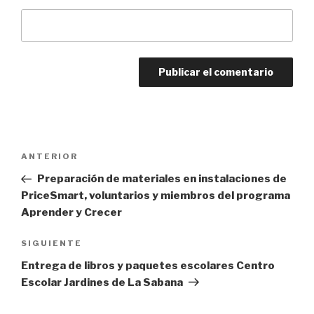
Navegación
Entrada
ANTERIOR
de
anterior:
Preparación de materiales en instalaciones de
entradas
PriceSmart, voluntarios y miembros del programa
Aprender y Crecer
Siguiente
SIGUIENTE
entrada
Entrega de libros y paquetes escolares Centro
Escolar Jardines de La Sabana