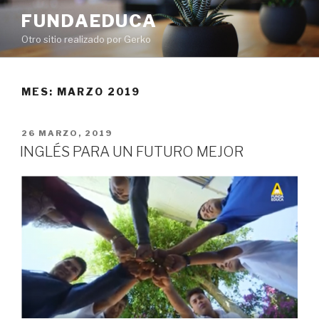
Ir
FUNDAEDUCA
al
Otro sitio realizado por Gerko
contenido
MES:
MARZO 2019
PUBLICADO
26 MARZO, 2019
EN
INGLÉS PARA UN FUTURO MEJOR