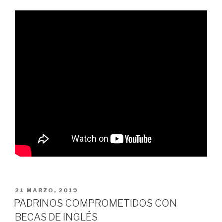
PUBLICADO
21 MARZO, 2019
EN
PADRINOS COMPROMETIDOS CON
BECAS DE INGLÉS