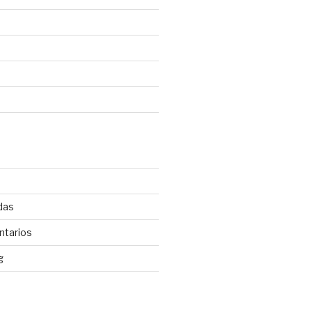
das
ntarios
g