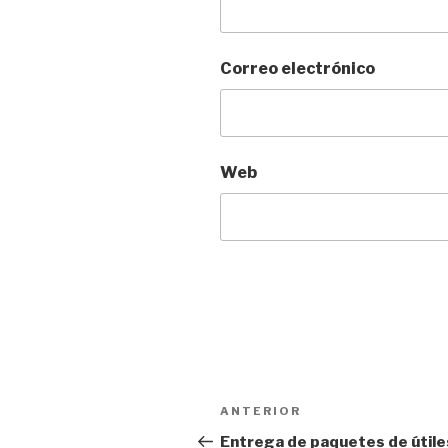
Correo electrónico
Web
Navegación
Entrada
ANTERIOR
de
anterior:
Entrega de paquetes de útile