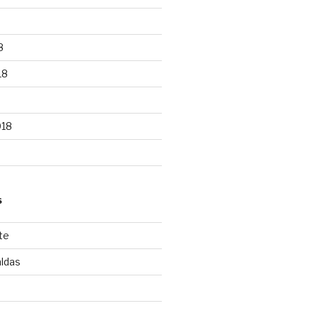
8
18
018
S
te
ldas