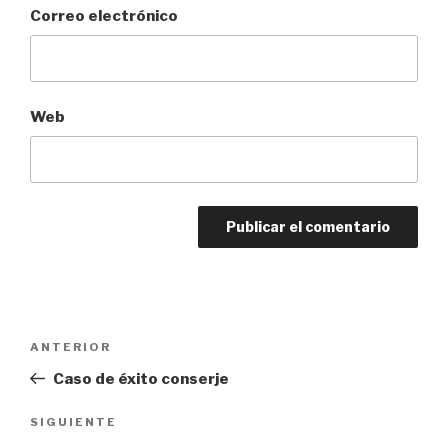
Correo electrónico
Web
Navegación
Entrada
ANTERIOR
de
anterior:
Caso de éxito conserje
entradas
Siguiente
SIGUIENTE