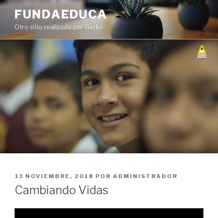
Ir
FUNDAEDUCA
al
Otro sitio realizado por Gerko
contenido
PUBLICADO
13 NOVIEMBRE, 2018
POR
ADMINISTRADOR
EN
Cambiando Vidas