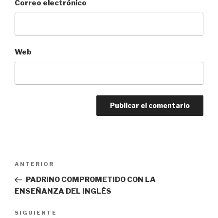
Correo electrónico
Web
Navegación
Entrada
ANTERIOR
de
anterior:
PADRINO COMPROMETIDO CON LA
entradas
ENSEÑANZA DEL INGLÉS
Siguiente
SIGUIENTE