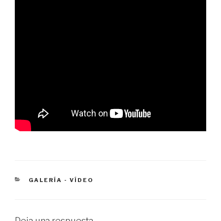
CATEGORÍAS
GALERÍA - VÍDEO
Deja una respuesta