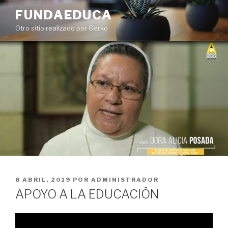
Ir
FUNDAEDUCA
al
Otro sitio realizado por Gerko
contenido
PUBLICADO
8 ABRIL, 2019
POR
ADMINISTRADOR
EN
APOYO A LA EDUCACIÓN